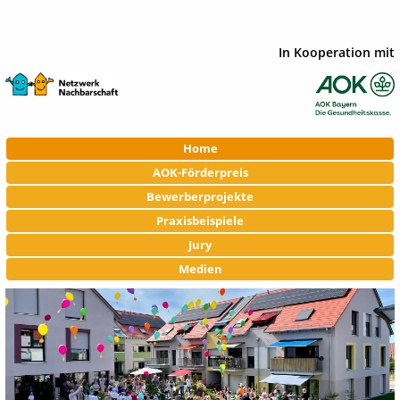
In Kooperation mit
Navigation
Home
überspringen
AOK-Förderpreis
Bewerberprojekte
Praxisbeispiele
Jury
Medien